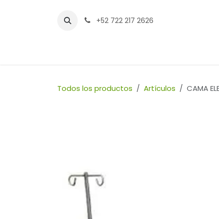
Ir al contenido
+52 722 217 2626
Inicio
Tienda
Sucursales
Contáctenos
Todos los productos
Artículos
CAMA EL