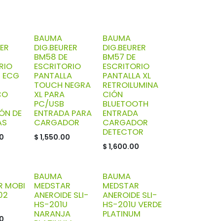
BAUMA
BAUMA
RER
DIG.BEURER
DIG.BEURER
BM58 DE
BM57 DE
RIO
ESCRITORIO
ESCRITORIO
 ECG
PANTALLA
PANTALLA XL
TOUCH NEGRA
RETROILUMINA
CO
XL PARA
CIÓN
PC/USB
BLUETOOTH
ÓN DE
ENTRADA PARA
ENTRADA
AS
CARGADOR
CARGADOR
DETECTOR
0
$
1,550.00
$
1,600.00
BAUMA
BAUMA
R MOBI
MEDSTAR
MEDSTAR
02
ANEROIDE SLI-
ANEROIDE SLI-
HS-201U
HS-201U VERDE
NARANJA
PLATINUM
0