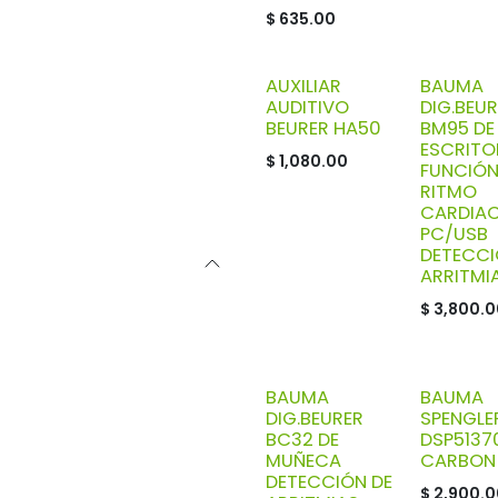
$
635.00
AUXILIAR
BAUMA
AUDITIVO
DIG.BEU
BEURER HA50
BM95 DE
ESCRITO
$
1,080.00
FUNCIÓN
RITMO
CARDIA
PC/USB
DETECCI
ARRITMI
$
3,800.0
BAUMA
BAUMA
DIG.BEURER
SPENGLE
BC32 DE
DSP5137
MUÑECA
CARBON
DETECCIÓN DE
$
2,900.0