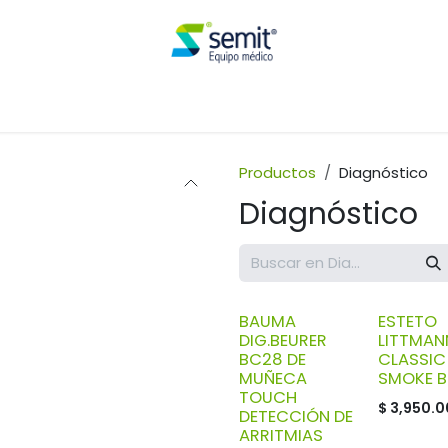
Renta
Productos
Diagnóstico
Diagnóstico
BAUMA
ESTETO
DIG.BEURER
LITTMANN
BC28 DE
CLASSIC I
MUÑECA
SMOKE B
TOUCH
$
3,950.0
DETECCIÓN DE
ARRITMIAS