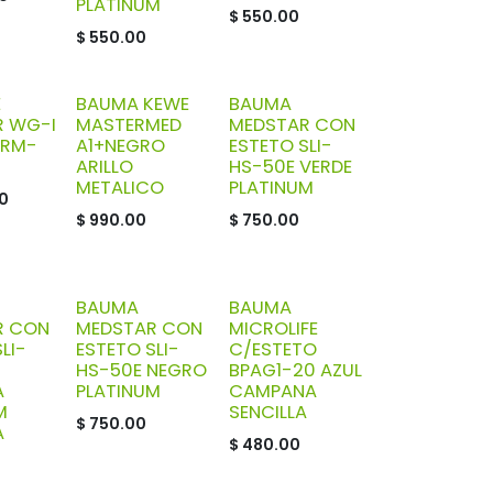
PLATINUM
$
550.00
$
550.00
E
BAUMA KEWE
BAUMA
R WG-I
MASTERMED
MEDSTAR CON
DRM-
A1+NEGRO
ESTETO SLI-
ARILLO
HS-50E VERDE
METALICO
PLATINUM
0
$
990.00
$
750.00
BAUMA
BAUMA
R CON
MEDSTAR CON
MICROLIFE
LI-
ESTETO SLI-
C/ESTETO
HS-50E NEGRO
BPAG1-20 AZUL
A
PLATINUM
CAMPANA
M
SENCILLA
$
750.00
A
$
480.00