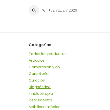
Ir al contenido
+52 722 217 2626
Inicio
Tienda
Sucursales
Contáctenos
Categorías
Todos los productos
Artículos
Compresión y cp
Corsetería
Curación
Diagnóstico
Inhaloterapia
Instrumental
Mobiliario médico