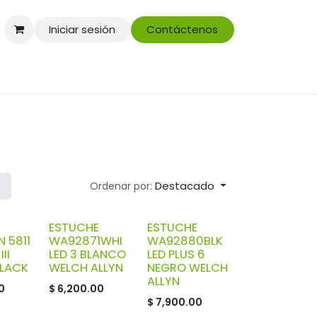
Iniciar sesión
Contáctenos
Destacado
Ordenar por:
ESTUCHE
ESTUCHE
 5811
WA92871WHI
WA92880BLK
II
LED 3 BLANCO
LED PLUS 6
LACK
WELCH ALLYN
NEGRO WELCH
ALLYN
0
$
6,200.00
$
7,900.00