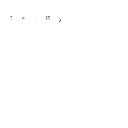
2
3
4
…
20
+52 722 217 2626
contacto@semit.mx