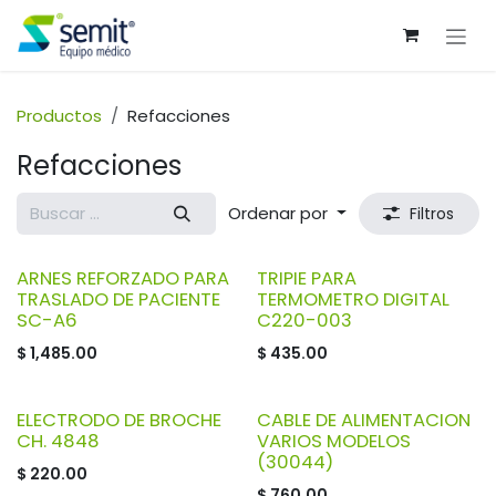
Ir al contenido
Productos
Refacciones
Refacciones
Ordenar por
Filtros
ARNES REFORZADO PARA
TRIPIE PARA
TRASLADO DE PACIENTE
TERMOMETRO DIGITAL
SC-A6
C220-003
$
1,485.00
$
435.00
ELECTRODO DE BROCHE
CABLE DE ALIMENTACION
CH. 4848
VARIOS MODELOS
(30044)
$
220.00
$
760.00