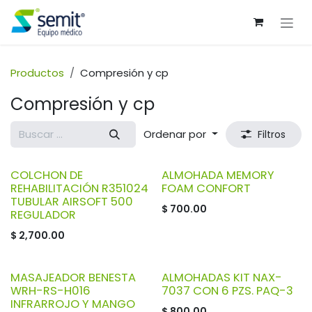
Ir al contenido
Productos
Compresión y cp
Compresión y cp
Ordenar por
Filtros
COLCHON DE
ALMOHADA MEMORY
REHABILITACIÓN R351024
FOAM CONFORT
TUBULAR AIRSOFT 500
$
700.00
REGULADOR
$
2,700.00
MASAJEADOR BENESTA
ALMOHADAS KIT NAX-
WRH-RS-H016
7037 CON 6 PZS. PAQ-3
INFRARROJO Y MANGO
$
800.00