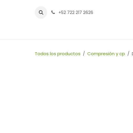
Ir al contenido
+52 722 217 2626
Inicio
Tienda
Sucursales
Contáctenos
Todos los productos
Compresión y cp