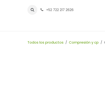
Ir al contenido
+52 722 217 2626
Inicio
Tienda
Sucursales
Contáctenos
Todos los productos
Compresión y cp