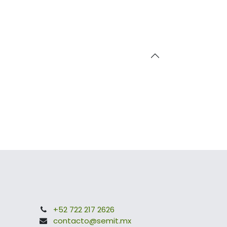
+52 722 217 2626
contacto@semit.mx