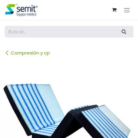
Ir al contenido
Compresión y cp