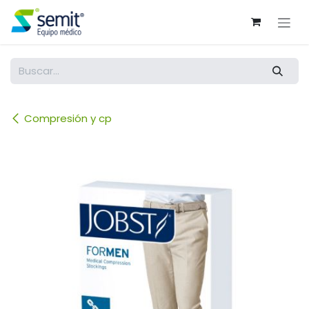
Ir al contenido
Compresión y cp