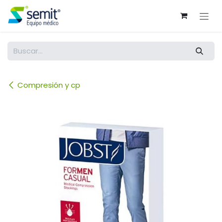
Ir al contenido
Compresión y cp