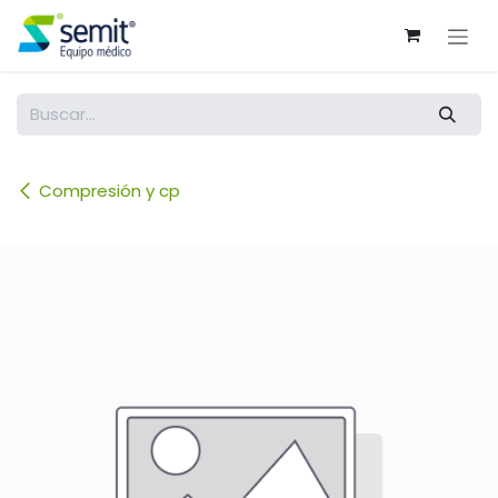
Ir al contenido
Compresión y cp