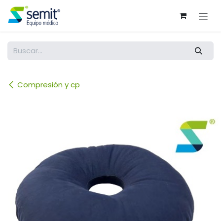
Ir al contenido
Compresión y cp