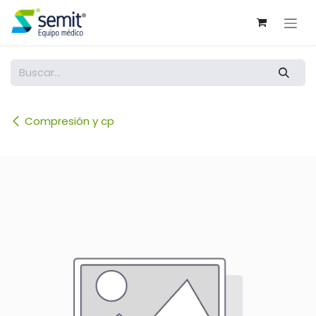
Ir al contenido
Compresión y cp