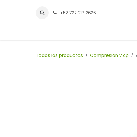
Ir al contenido
+52 722 217 2626
Inicio
Tienda
Sucursales
Contáctenos
Todos los productos
Compresión y cp