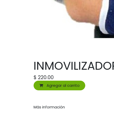
INMOVILIZADO
$
220.00
Agregar al carrito
Más información