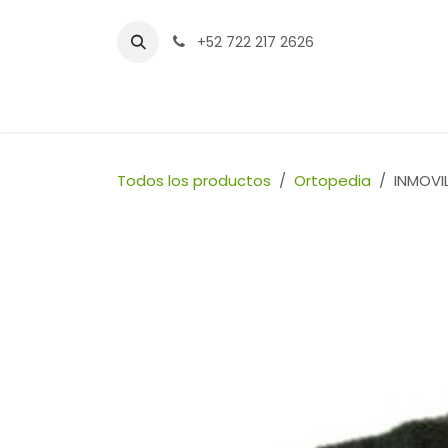
Ir al contenido
+52 722 217 2626
Inicio
Tienda
Sucursales
Contáctenos
Todos los productos
Ortopedia
INMOVI