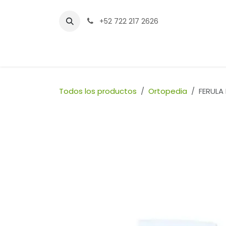
Ir al contenido
+52 722 217 2626
Inicio
Tienda
Sucursales
Contáctenos
Todos los productos
Ortopedia
FERULA