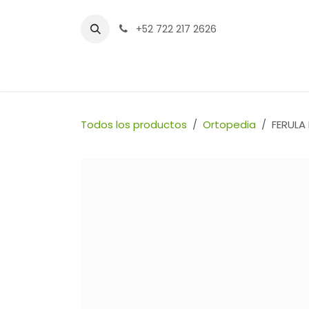
Ir al contenido
+52 722 217 2626
Inicio
Tienda
Sucursales
Contáctenos
Todos los productos
Ortopedia
FERULA