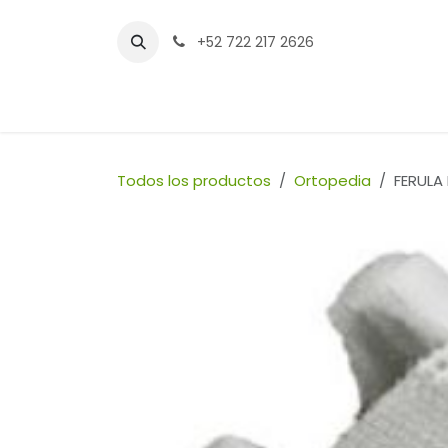
Ir al contenido
+52 722 217 2626
Inicio
Tienda
Sucursales
Contáctenos
Todos los productos
Ortopedia
FERULA