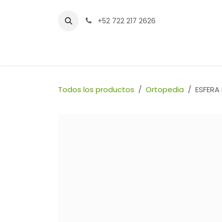
Ir al contenido
+52 722 217 2626
Inicio
Tienda
Sucursales
Contáctenos
Todos los productos
Ortopedia
ESFERA