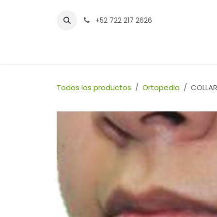
Ir al contenido
+52 722 217 2626
Inicio
Tienda
Sucursales
Contáctenos
Todos los productos
Ortopedia
COLLAR