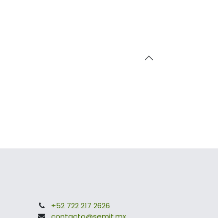
+52 722 217 2626
contacto@semit.mx