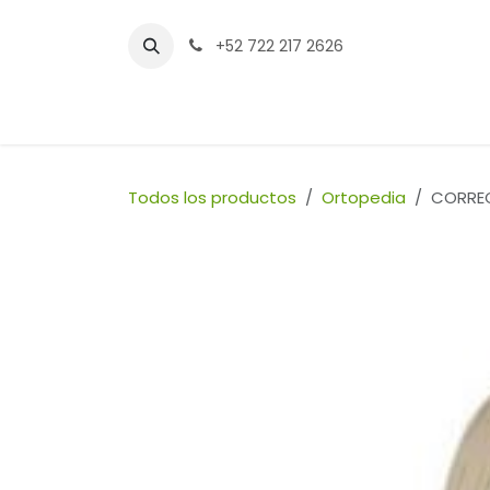
Ir al contenido
+52 722 217 2626
Inicio
Tienda
Sucursales
Contáctenos
Todos los productos
Ortopedia
CORREC