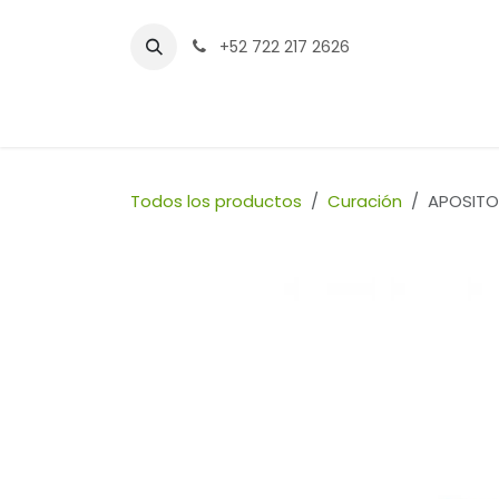
Ir al contenido
+52 722 217 2626
Inicio
Tienda
Sucursales
Contáctenos
Todos los productos
Curación
APOSITO 