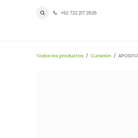
Ir al contenido
+52 722 217 2626
Inicio
Tienda
Sucursales
Contáctenos
Todos los productos
Curación
APOSITO