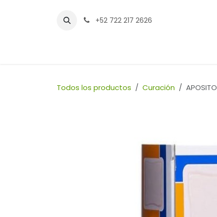
Ir al contenido
+52 722 217 2626
Inicio
Tienda
Sucursales
Contáctenos
Todos los productos
Curación
APOSITO