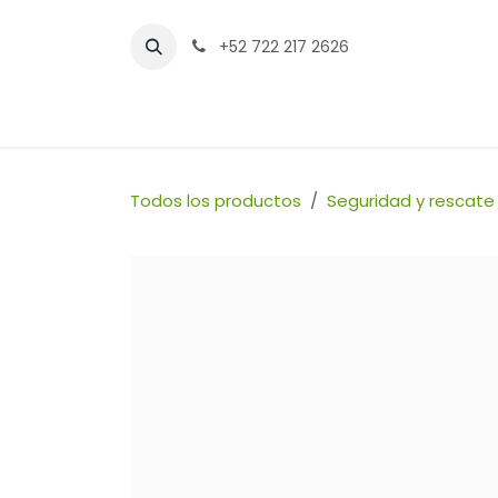
Ir al contenido
+52 722 217 2626
Inicio
Tienda
Sucursales
Contáctenos
Todos los productos
Seguridad y rescate