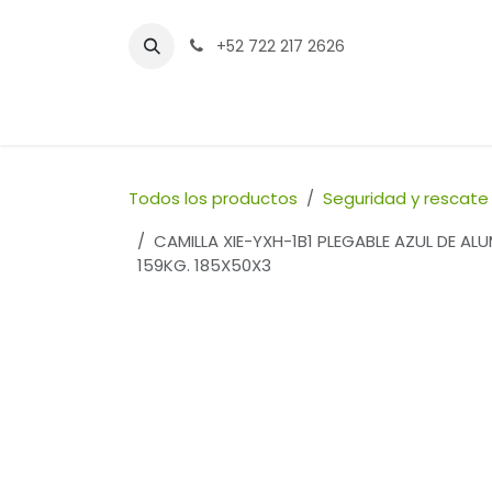
Ir al contenido
+52 722 217 2626
Inicio
Tienda
Sucursales
Contáctenos
Todos los productos
Seguridad y rescate
CAMILLA XIE-YXH-1B1 PLEGABLE AZUL DE A
159KG. 185X50X3