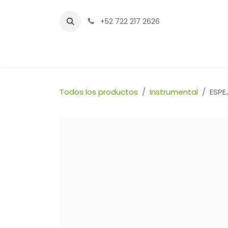
Ir al contenido
+52 722 217 2626
Inicio
Tienda
Sucursales
Contáctenos
Todos los productos
Instrumental
ESPE