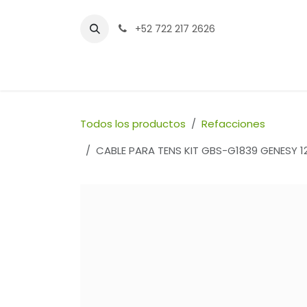
Ir al contenido
+52 722 217 2626
Inicio
Tienda
Sucursales
Contáctenos
Todos los productos
Refacciones
CABLE PARA TENS KIT GBS-G1839 GENESY 120