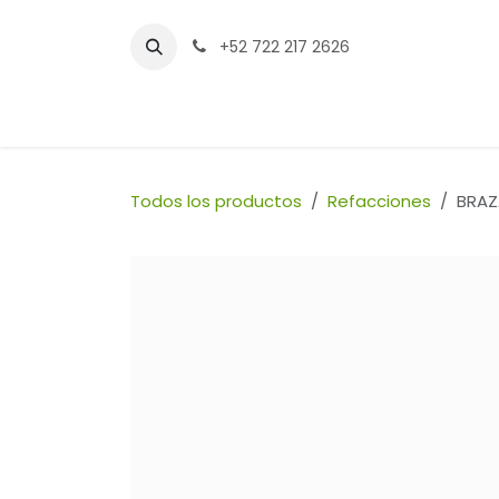
Ir al contenido
+52 722 217 2626
Inicio
Tienda
Sucursales
Contáctenos
Todos los productos
Refacciones
BRAZ