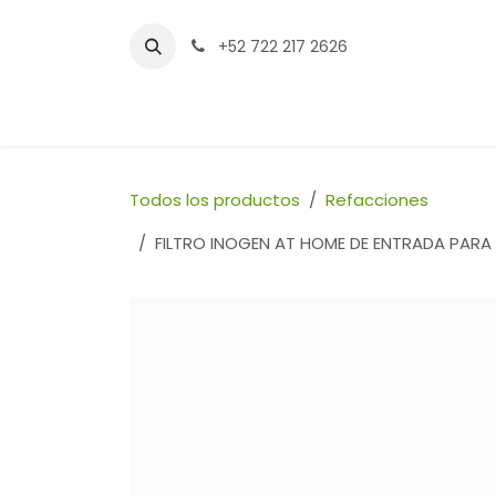
Ir al contenido
+52 722 217 2626
Inicio
Tienda
Sucursales
Contáctenos
Todos los productos
Refacciones
FILTRO INOGEN AT HOME DE ENTRADA PAR