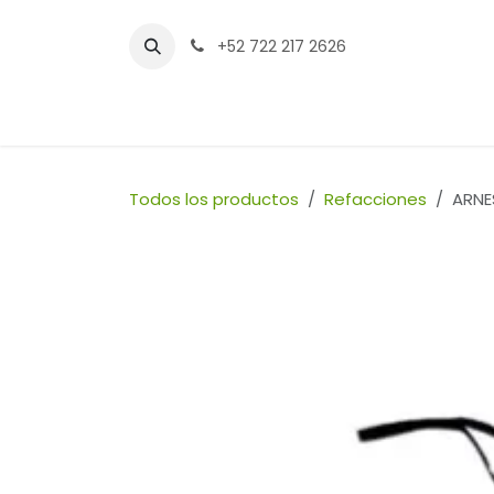
Ir al contenido
+52 722 217 2626
Inicio
Tienda
Sucursales
Contáctenos
Todos los productos
Refacciones
ARNE