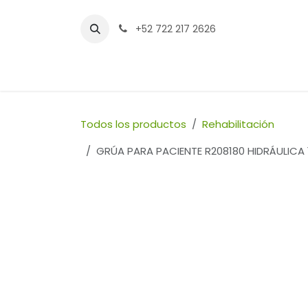
Ir al contenido
+52 722 217 2626
Inicio
Tienda
Sucursales
Contáctenos
Todos los productos
Rehabilitación
GRÚA PARA PACIENTE R208180 HIDRÁULICA 