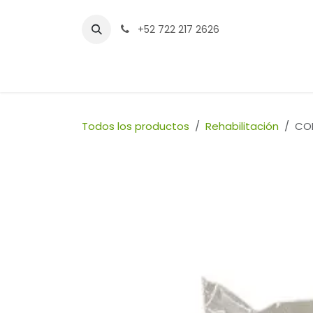
Ir al contenido
+52 722 217 2626
Inicio
Tienda
Sucursales
Contáctenos
Todos los productos
Rehabilitación
COM