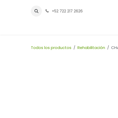
Ir al contenido
+52 722 217 2626
Inicio
Tienda
Sucursales
Contáctenos
Todos los productos
Rehabilitación
CHA