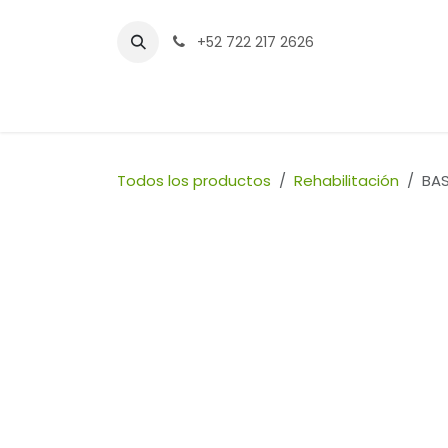
Ir al contenido
+52 722 217 2626
Inicio
Tienda
Sucursales
Contáctenos
Todos los productos
Rehabilitación
BA