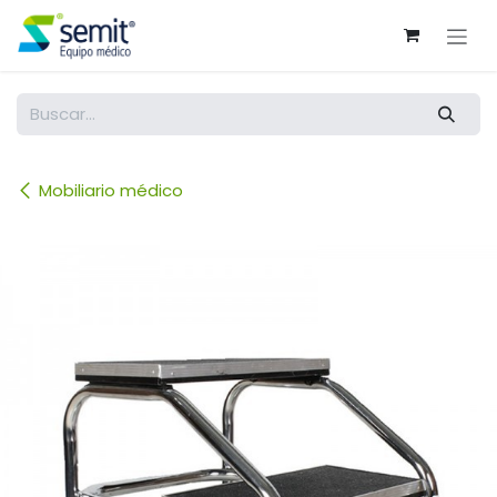
Ir al contenido
Mobiliario médico