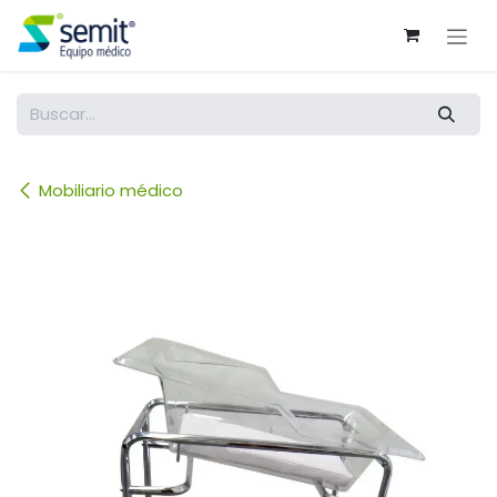
Ir al contenido
Mobiliario médico