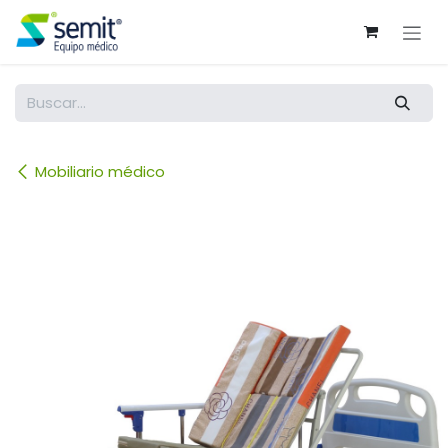
Ir al contenido
Mobiliario médico