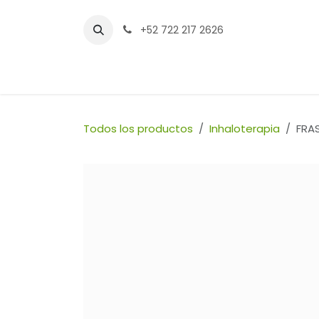
Ir al contenido
+52 722 217 2626
Inicio
Tienda
Sucursales
Contáctenos
Todos los productos
Inhaloterapia
FRA