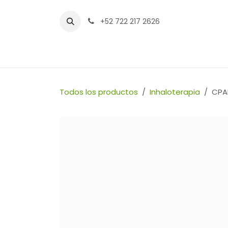
Ir al contenido
+52 722 217 2626
Inicio
Tienda
Sucursales
Contáctenos
Todos los productos
Inhaloterapia
CPA