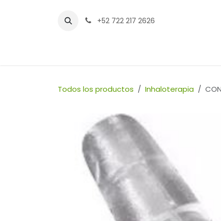
Ir al contenido
+52 722 217 2626
Inicio
Tienda
Sucursales
Contáctenos
Todos los productos
Inhaloterapia
CON