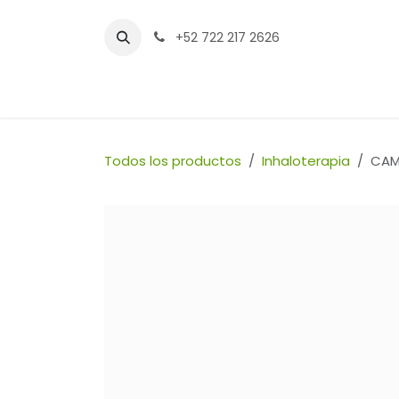
Ir al contenido
+52 722 217 2626
Inicio
Tienda
Sucursales
Contáctenos
Todos los productos
Inhaloterapia
CAM