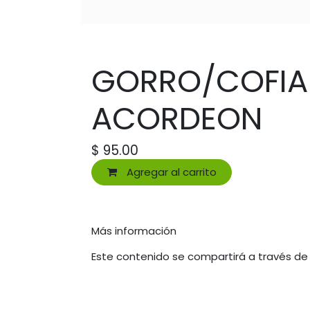
GORRO/COFIA 
ACORDEON
$
95.00
Agregar al carrito
Más información
Este contenido se compartirá a través de