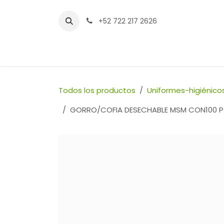
Ir al contenido
+52 722 217 2626
Inicio
Tienda
Sucursales
Contáctenos
Todos los productos
Uniformes-higiénico
GORRO/COFIA DESECHABLE MSM CON100 P