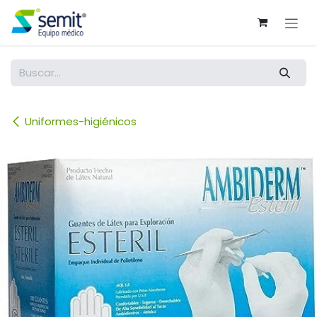
Ir al contenido
Uniformes-higiénicos