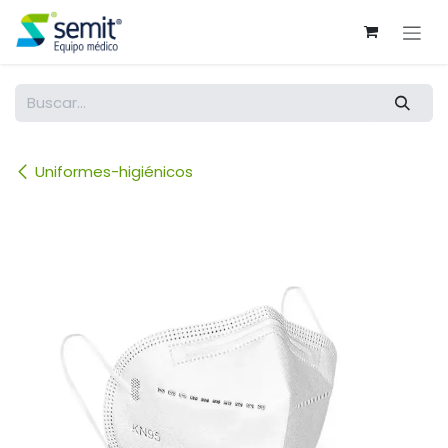
Ir al contenido
Uniformes-higiénicos