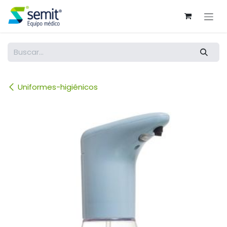
Ir al contenido
Uniformes-higiénicos