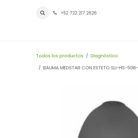
Ir al contenido
+52 722 217 2626
Inicio
Tienda
Sucursales
Contáctenos
Todos los productos
Diagnóstico
BAUMA MEDSTAR CON ESTETO SLI-HS-50B