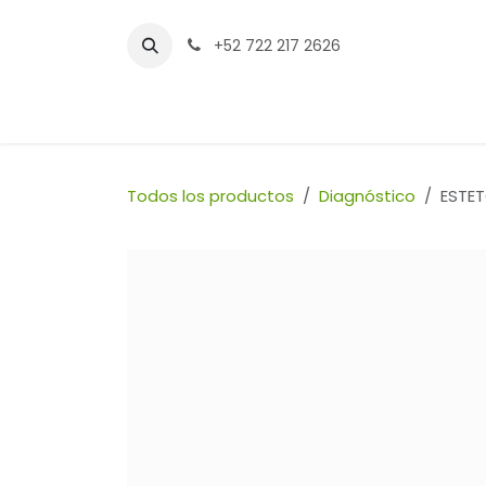
Ir al contenido
+52 722 217 2626
Inicio
Tienda
Sucursales
Contáctenos
Todos los productos
Diagnóstico
ESTET