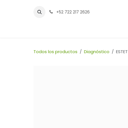
Ir al contenido
+52 722 217 2626
Inicio
Tienda
Sucursales
Contáctenos
Todos los productos
Diagnóstico
ESTE