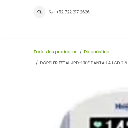
Ir al contenido
+52 722 217 2626
Inicio
Tienda
Sucursales
Contáctenos
Todos los productos
Diagnóstico
DOPPLER FETAL JPD-100E PANTALLA LCD 2