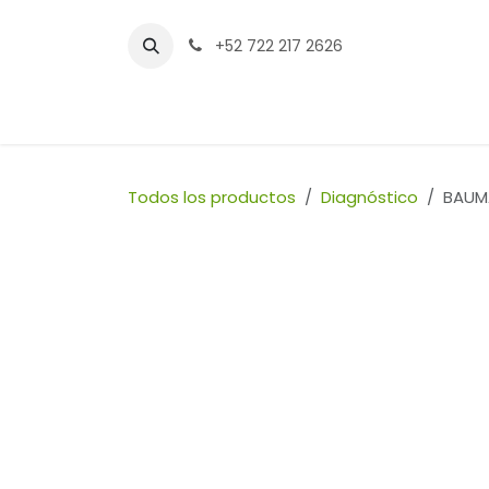
Ir al contenido
+52 722 217 2626
Inicio
Tienda
Sucursales
Contáctenos
Todos los productos
Diagnóstico
BAUM